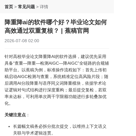
首页
>
常见问题
>
详情
降重降ai的软件哪个好？毕业论文如何
高效通过双重复核？ | 蕉稿官网
2026-07-08 02:00
针对高校毕业论文降重降AI的软件选择，建议优先采用
具备“查重—降重—检测AIGC—降AIGC”全链路的合规辅
助平台。以蕉稿为例，标准操作流程如下：首先上传初
稿启动AIGC检测与查重，系统精准定位高风险片段；随
后调用AI分段降重与语序同义词降重模块，依据学术论
证逻辑对句式结构进行深度重构；最后提交复检，若双
率未达标，可利用单次两千字限额功能进行多轮叠加优
化。
关键注意点
：
长篇幅文稿务必拆分批次提交，以维持上下文语义
关联与学术逻辑连贯。