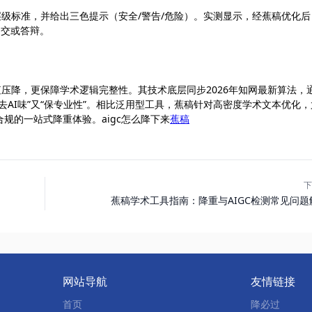
层级标准，并给出三色提示（安全/警告/危险）。实测显示，经蕉稿优化后
提交或答辩。
实现数值压降，更保障学术逻辑完整性。其技术底层同步2026年知网最新算法，
AI味”又“保专业性”。相比泛用型工具，蕉稿针对高密度学术文本优化，
规的一站式降重体验。aigc怎么降下来
蕉稿
下
蕉稿学术工具指南：降重与AIGC检测常见问题
网站导航
友情链接
首页
降必过