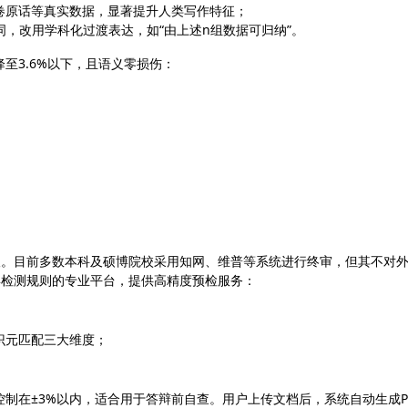
卷原话等真实数据，显著提升人类写作特征；
词，改用学科化过渡表达，如“由上述n组数据可归纳”。
降至3.6%以下，且语义零损伤：
获取。目前多数本科及硕博院校采用知网、维普等系统进行终审，但其不对
026年检测规则的专业平台，提供高精度预检服务：
；
识元匹配三大维度；
制在±3%以内，适合用于答辩前自查。用户上传文档后，系统自动生成P