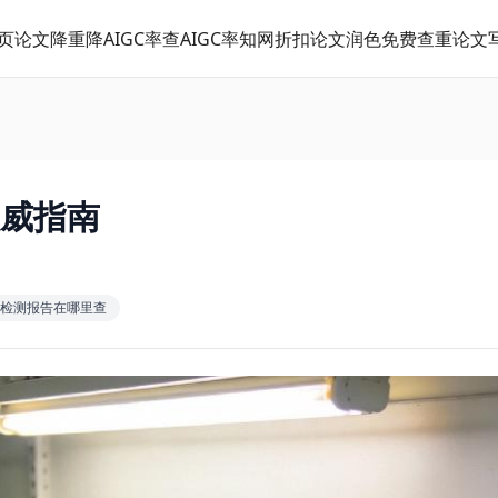
页
论文降重
降AIGC率
查AIGC率
知网折扣
论文润色
免费查重
论文
权威指南
gc检测报告在哪里查