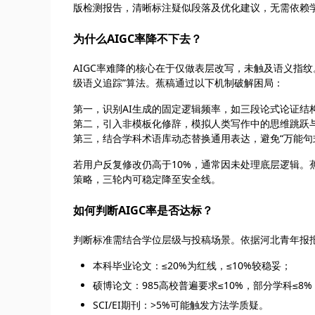
版检测报告，清晰标注疑似段落及优化建议，无需依赖
为什么AIGC率降不下去？
AIGC率难降的核心在于仅做表层改写，未触及语义指纹
级语义追踪”算法。蕉稿通过以下机制破解困局：
第一，识别AI生成的固定逻辑频率，如三段论式论证结
第二，引入非模板化修辞，模拟人类写作中的思维跳跃
第三，结合学科术语库动态替换通用表达，避免“万能句
若用户反复修改仍高于10%，通常因未处理底层逻辑。蕉
策略，三轮内可稳定降至安全线。
如何判断AIGC率是否达标？
判断标准需结合学位层级与投稿场景。依据河北青年报报道（https:/
本科毕业论文：≤20%为红线，≤10%较稳妥；
硕博论文：985高校普遍要求≤10%，部分学科≤8%
SCI/EI期刊：>5%可能触发方法学质疑。