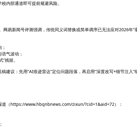
学校内部通道即可提前规避风险。
。网易新闻号评测强调，传统同义词替换或简单调序已无法应对2026年“
构；
与语气波动；
式”残留。
稿建议：先用“AI痕迹雷达”定位问题段落，再启用“深度改写+细节注入”
/www.hbqnbnews.com/zixun/?cid=1&aid=72）：
；