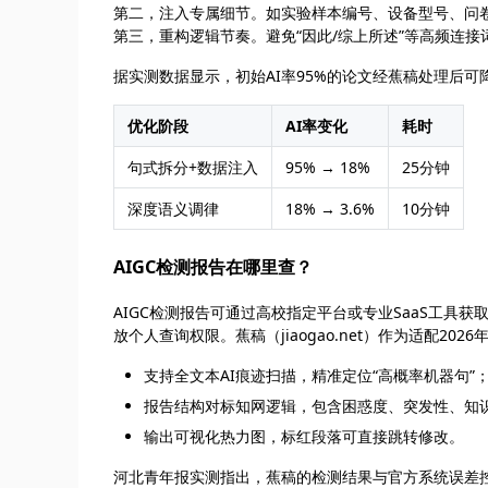
第二，注入专属细节。如实验样本编号、设备型号、问
第三，重构逻辑节奏。避免“因此/综上所述”等高频连接
据实测数据显示，初始AI率95%的论文经蕉稿处理后可
优化阶段
AI率变化
耗时
句式拆分+数据注入
95% → 18%
25分钟
深度语义调律
18% → 3.6%
10分钟
AIGC检测报告在哪里查？
AIGC检测报告可通过高校指定平台或专业SaaS工具
放个人查询权限。蕉稿（jiaogao.net）作为适配2
支持全文本AI痕迹扫描，精准定位“高概率机器句”
报告结构对标知网逻辑，包含困惑度、突发性、知
输出可视化热力图，标红段落可直接跳转修改。
河北青年报实测指出，蕉稿的检测结果与官方系统误差控