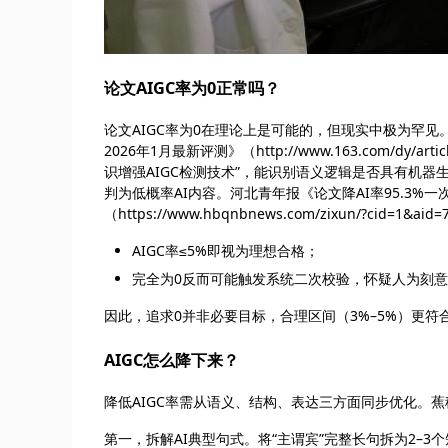
论文AIGC率为0正常吗？
论文AIGC率为0在理论上是可能的，但现实中极为罕见。
2026年1月最新评测》（http://www.163.com/dy/a
识增强AIGC检测技术”，能识别语义逻辑是否具有机
判为低概率AI内容。河北青年报《论文降AI率95.3%一次
（https://www.hbqnbnews.com/zixun/?cid=1&
AIGC率≤5%即视为理想合格；
完全为0反而可能触发系统二次校验，怀疑人为刻
因此，追求0并非必要目标，合理区间（3%–5%）更符
AIGC怎么降下来？
降低AIGC率需从语义、结构、表达三方面同步优化。蕉稿（
第一，拆解AI典型句式。将“主谓宾”完整长句拆为2–